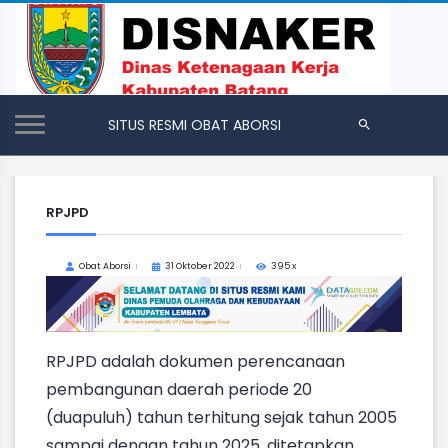
SITUS RESMI OBAT ABORSI
RPJPD
Obat Aborsi
31 Oktober 2022
395 x
RPJPD adalah dokumen perencanaan
pembangunan daerah periode 20
(dua
puluh) tahun terhitung sejak tahun 2005
sampai dengan tahun 2025, ditetapkan